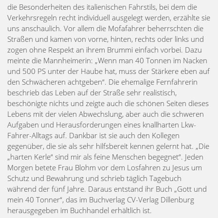
die Besonderheiten des italienischen Fahrstils, bei dem die
Verkehrsregeln recht individuell ausgelegt werden, erzählte sie
uns anschaulich. Vor allem die Mofafahrer beherrschten die
Straßen und kamen von vorne, hinten, rechts oder links und
zogen ohne Respekt an ihrem Brummi einfach vorbei. Dazu
meinte die Mannheimerin: „Wenn man 40 Tonnen im Nacken
und 500 PS unter der Haube hat, muss der Stärkere eben auf
den Schwächeren achtgeben“. Die ehemalige Fernfahrerin
beschrieb das Leben auf der Straße sehr realistisch,
beschönigte nichts und zeigte auch die schönen Seiten dieses
Lebens mit der vielen Abwechslung, aber auch die schweren
Aufgaben und Herausforderungen eines knallharten Lkw-
Fahrer-Alltags auf. Dankbar ist sie auch den Kollegen
gegenüber, die sie als sehr hilfsbereit kennen gelernt hat. „Die
„harten Kerle“ sind mir als feine Menschen begegnet“. Jeden
Morgen betete Frau Blohm vor dem Losfahren zu Jesus um
Schutz und Bewahrung und schrieb täglich Tagebuch
während der fünf Jahre. Daraus entstand ihr Buch „Gott und
mein 40 Tonner“, das im Buchverlag CV-Verlag Dillenburg
herausgegeben im Buchhandel erhältlich ist.