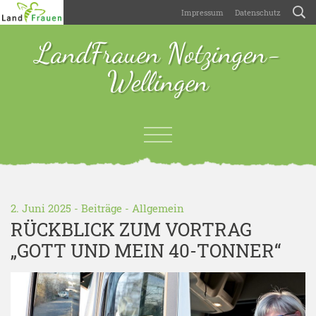
Impressum
Datenschutz
LandFrauen Notzingen-
Wellingen
2. Juni 2025 -
Beiträge
-
Allgemein
RÜCKBLICK ZUM VORTRAG
„GOTT UND MEIN 40-TONNER“