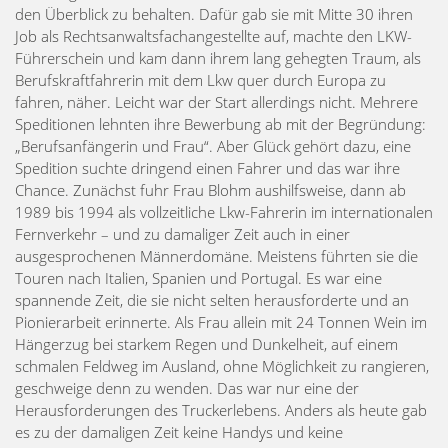
den Überblick zu behalten. Dafür gab sie mit Mitte 30 ihren
Job als Rechtsanwaltsfachangestellte auf, machte den LKW-
Führerschein und kam dann ihrem lang gehegten Traum, als
Berufskraftfahrerin mit dem Lkw quer durch Europa zu
fahren, näher. Leicht war der Start allerdings nicht. Mehrere
Speditionen lehnten ihre Bewerbung ab mit der Begründung:
„Berufsanfängerin und Frau“. Aber Glück gehört dazu, eine
Spedition suchte dringend einen Fahrer und das war ihre
Chance. Zunächst fuhr Frau Blohm aushilfsweise, dann ab
1989 bis 1994 als vollzeitliche Lkw-Fahrerin im internationalen
Fernverkehr – und zu damaliger Zeit auch in einer
ausgesprochenen Männerdomäne. Meistens führten sie die
Touren nach Italien, Spanien und Portugal. Es war eine
spannende Zeit, die sie nicht selten herausforderte und an
Pionierarbeit erinnerte. Als Frau allein mit 24 Tonnen Wein im
Hängerzug bei starkem Regen und Dunkelheit, auf einem
schmalen Feldweg im Ausland, ohne Möglichkeit zu rangieren,
geschweige denn zu wenden. Das war nur eine der
Herausforderungen des Truckerlebens. Anders als heute gab
es zu der da­maligen Zeit keine Handys und keine