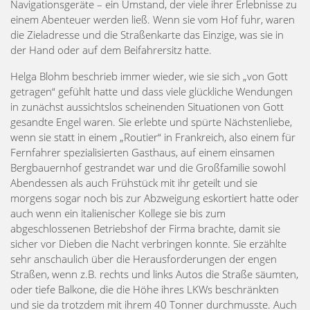
Navigationsgeräte – ein Umstand, der viele ihrer Erlebnisse zu
einem Abenteuer werden ließ. Wenn sie vom Hof fuhr, waren
die Zieladresse und die Straßenkarte das Einzige, was sie in
der Hand oder auf dem Beifahrersitz hatte.
Helga Blohm beschrieb immer wieder, wie sie sich „von Gott
getragen“ gefühlt hatte und dass viele glückliche Wendungen
in zunächst aussichtslos scheinenden Situationen von Gott
gesandte Engel waren. Sie erlebte und spürte Nächstenliebe,
wenn sie statt in einem „Routier“ in Frankreich, also einem für
Fernfahrer spezialisierten Gasthaus, auf einem einsamen
Bergbauernhof gestrandet war und die Großfamilie sowohl
Abendessen als auch Frühstück mit ihr geteilt und sie
morgens sogar noch bis zur Abzweigung eskortiert hatte oder
auch wenn ein italienischer Kollege sie bis zum
abgeschlossenen Betriebshof der Firma brachte, damit sie
sicher vor Dieben die Nacht verbringen konnte. Sie erzählte
sehr anschaulich über die Herausforderungen der engen
Straßen, wenn z.B. rechts und links Autos die Straße säumten,
oder tiefe Balkone, die die Höhe ihres LKWs beschränkten
und sie da trotzdem mit ihrem 40 Tonner durchmusste. Auch