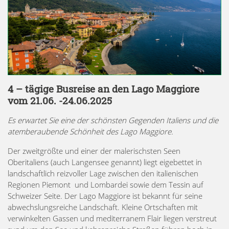
4 – tägige Busreise an den Lago Maggiore
vom 21.06. -24.06.2025
Es erwartet Sie eine der schönsten Gegenden Italiens und die
atemberaubende Schönheit des Lago Maggiore.
Der zweitgrößte und einer der malerischsten Seen
Oberitaliens (auch Langensee genannt) liegt eigebettet in
landschaftlich reizvoller Lage zwischen den italienischen
Regionen Piemont und Lombardei sowie dem Tessin auf
Schweizer Seite. Der Lago Maggiore ist bekannt für seine
abwechslungsreiche Landschaft. Kleine Ortschaften mit
verwinkelten Gassen und mediterranem Flair liegen verstreut