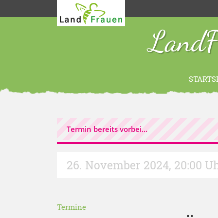
LandF
STARTS
Termin bereits vorbei...
26. November 2024
,
20:00 U
Termine