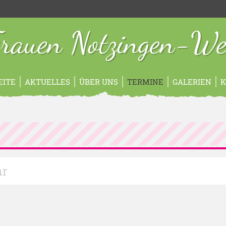
rauen Notzingen-Wel
EITE
AKTUELLES
ÜBER UNS
TERMINE
GALERIEN
K
hr