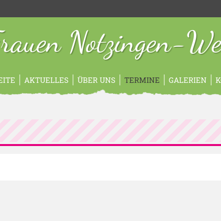
rauen Notzingen-Wel
EITE
AKTUELLES
ÜBER UNS
TERMINE
GALERIEN
K